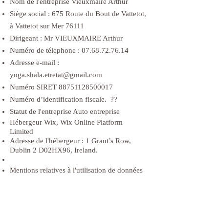
Nom de l'entreprise Vieuxmaire Arthur
Siège social : 675 Route du Bout de Vattetot,
à Vattetot sur Mer 76111
Dirigeant : Mr VIEUXMAIRE Arthur
Numéro de télephone :
07.68.72.76.14
Adresse e-mail :
yoga.shala.etretat@gmail.com
Numéro SIRET
88751128500017
Numéro d’identification fiscale. ??
Statut de l'entreprise Auto entreprise
Hébergeur Wix, Wix Online Platform
Limited
Adresse de l'hébergeur : 1 Grant’s Row,
Dublin 2 D02HX96, Ireland.
Mentions relatives à l'utilisation de données
personnelles.
Mentions relatives à l'utilisation de cookies.
E-mail :
Tél :